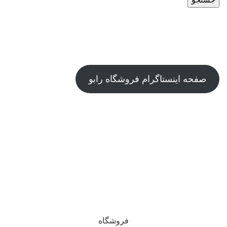
صفحه اینستاگرام فروشگاه رابو
درباره ی ما
تماس با پشتیبانی
کپی‌رایت © - رابو - کلیه حقوق محفوظ است.
سفارش ها از شهر تهران و بین 3 تا 5 روز کاری بعد از ثبت و با
پست ارسال می شوند .
فروشگاه