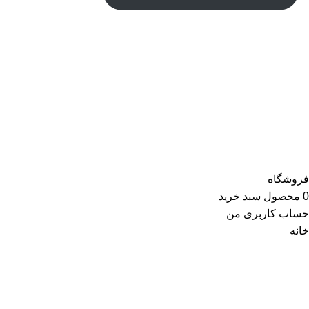
درباره ی ما
تماس با پشتیبانی
کپی‌رایت © - رابو - کلیه حقوق محفوظ است.
سفارش ها از شهر تهران و بین 3 تا 5 روز کاری بعد از ثبت و با
پست ارسال می شوند .
فروشگاه
0
محصول
سبد خرید
حساب کاربری من
خانه