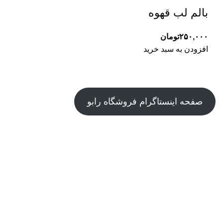
بالم لب قهوه
۲۵۰,۰۰۰
تومان
افزودن به سبد خرید
صفحه اینستاگرام فروشگاه رابو
درباره ی ما
تماس با پشتیبانی
کپی‌رایت © - رابو - کلیه حقوق محفوظ است.
سفارش ها از شهر تهران و بین 3 تا 5 روز کاری بعد از ثبت و با