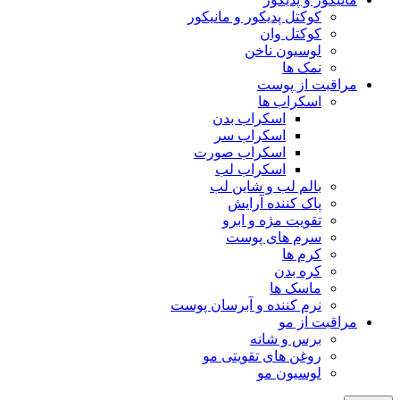
کوکتل پدیکور و مانیکور
کوکتل وان
لوسیون ناخن
نمک ها
مراقبت از پوست
اسکراب ها
اسکراب بدن
اسکراب سر
اسکراب صورت
اسکراب لب
بالم لب و شاین لب
پاک کننده آرایش
تقویت مژه و ابرو
سرم های پوست
کرم ها
کره بدن
ماسک ها
نرم کننده و آبرسان پوست
مراقبت از مو
برس و شانه
روغن های تقویتی مو
لوسیون مو