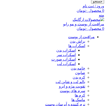
جستجو
ورود / ثبت نام
0
محصول
۰
تومان
منو
0
محصول
۰
تومان
مراقبت از پوست
براش بدن
اسکراب ها
اسکراب بدن
اسکراب سر
اسکراب صورت
اسکراب لب
خامه بدن
صابون
کره بدن
بالم لب و شاین لب
تقویت مژه و ابرو
سرم های پوست
کرم ها
ماسک ها
نرم کننده و آبرسان پوست