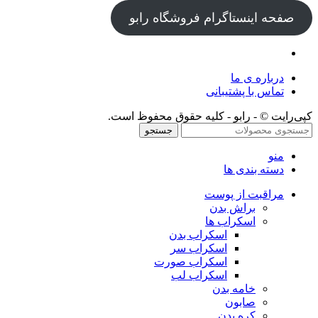
صفحه اینستاگرام فروشگاه رابو
درباره ی ما
تماس با پشتیبانی
کپی‌رایت © - رابو - کلیه حقوق محفوظ است.
جستجو
منو
دسته بندی ها
مراقبت از پوست
براش بدن
اسکراب ها
اسکراب بدن
اسکراب سر
اسکراب صورت
اسکراب لب
خامه بدن
صابون
کره بدن