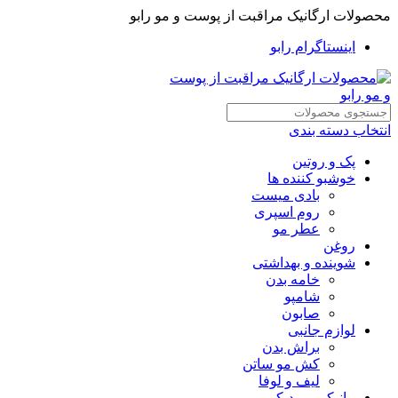
محصولات ارگانیک مراقبت از پوست و مو رابو
اینستاگرام رابو
انتخاب دسته بندی
پک و روتین
خوشبو کننده ها
بادی میست
روم اسپری
عطر مو
روغن
شوینده و بهداشتی
خامه بدن
شامپو
صابون
لوازم جانبی
براش بدن
کش مو ساتن
لیف و لوفا
مانیکور و پدیکور