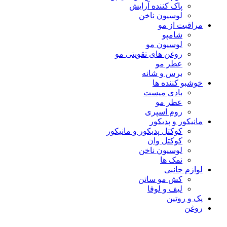
پاک کننده آرایش
لوسیون ناخن
مراقبت از مو
شامپو
لوسیون مو
روغن های تقویتی مو
عطر مو
برس و شانه
خوشبو کننده ها
بادی میست
عطر مو
روم اسپری
مانیکور و پدیکور
کوکتل پدیکور و مانیکور
کوکتل وان
لوسیون ناخن
نمک ها
لوازم جانبی
کش مو ساتن
لیف و لوفا
پک و روتین
روغن