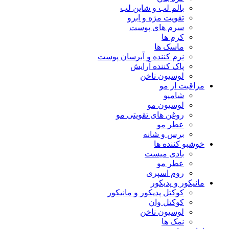
بالم لب و شاین لب
تقویت مژه و ابرو
سرم های پوست
کرم ها
ماسک ها
نرم کننده و آبرسان پوست
پاک کننده آرایش
لوسیون ناخن
مراقبت از مو
شامپو
لوسیون مو
روغن های تقویتی مو
عطر مو
برس و شانه
خوشبو کننده ها
بادی میست
عطر مو
روم اسپری
مانیکور و پدیکور
کوکتل پدیکور و مانیکور
کوکتل وان
لوسیون ناخن
نمک ها