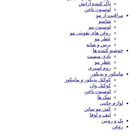
پاک کننده آرایش
لوسیون ناخن
مراقبت از مو
شامپو
لوسیون مو
روغن های تقویتی مو
عطر مو
برس و شانه
خوشبو کننده ها
بادی میست
عطر مو
روم اسپری
مانیکور و پدیکور
کوکتل پدیکور و مانیکور
کوکتل وان
لوسیون ناخن
نمک ها
لوازم جانبی
کش مو ساتن
لیف و لوفا
پک و روتین
روغن
اتمام موجودی