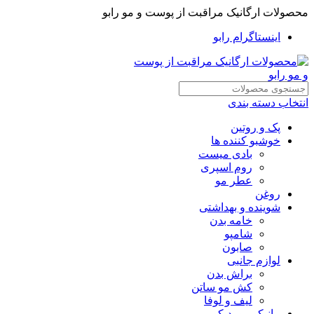
محصولات ارگانیک مراقبت از پوست و مو رابو
اینستاگرام رابو
انتخاب دسته بندی
پک و روتین
خوشبو کننده ها
بادی میست
روم اسپری
عطر مو
روغن
شوینده و بهداشتی
خامه بدن
شامپو
صابون
لوازم جانبی
براش بدن
کش مو ساتن
لیف و لوفا
مانیکور و پدیکور