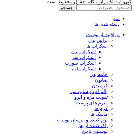
کپی‌رایت © - رابو - کلیه حقوق محفوظ است.
جستجو
منو
دسته بندی ها
مراقبت از پوست
براش بدن
اسکراب ها
اسکراب بدن
اسکراب سر
اسکراب صورت
اسکراب لب
خامه بدن
صابون
کره بدن
بالم لب و شاین لب
تقویت مژه و ابرو
سرم های پوست
کرم ها
ماسک ها
نرم کننده و آبرسان پوست
پاک کننده آرایش
لوسیون ناخن