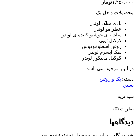
۱,۲۵۰,۰۰۰
تومان
محصولات داخل پک :
بادی میلک لوندر
عطر مو لوندر
ساشه ی خوشبو کننده ی لوندر
کوکتل توپی
روغن اسطوخودوس
نمک اپسوم لوندر
کوکتل مانیکور لوندر
در انبار موجود نمی باشد
دسته:
پک و روتین
بستن
سبد خرید
نظرات (0)
دیدگاهها
هیچ دیدگاهی برای این محصول نوشته نشده است.