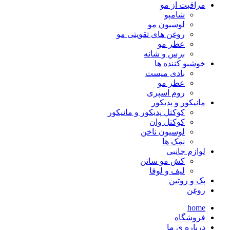
مراقبت از مو
شامپو
لوسیون مو
روغن های تقویتی مو
عطر مو
برس و شانه
خوشبو کننده ها
بادی میست
عطر مو
روم اسپری
مانیکور و پدیکور
کوکتل پدیکور و مانیکور
کوکتل وان
لوسیون ناخن
نمک ها
لوازم جانبی
کش مو ساتن
لیف و لوفا
پک و روتین
روغن
home
فروشگاه
درباره ی ما