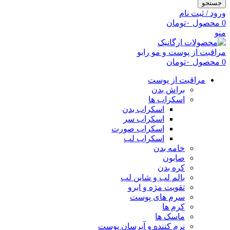
جستجو
ورود / ثبت نام
0
محصول
۰
تومان
منو
0
محصول
۰
تومان
مراقبت از پوست
براش بدن
اسکراب ها
اسکراب بدن
اسکراب سر
اسکراب صورت
اسکراب لب
خامه بدن
صابون
کره بدن
بالم لب و شاین لب
تقویت مژه و ابرو
سرم های پوست
کرم ها
ماسک ها
نرم کننده و آبرسان پوست