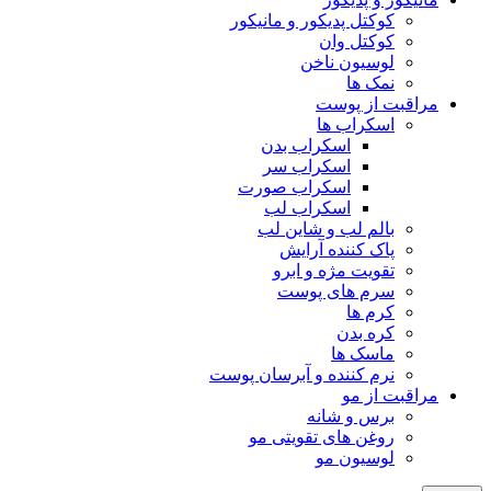
کوکتل پدیکور و مانیکور
کوکتل وان
لوسیون ناخن
نمک ها
مراقبت از پوست
اسکراب ها
اسکراب بدن
اسکراب سر
اسکراب صورت
اسکراب لب
بالم لب و شاین لب
پاک کننده آرایش
تقویت مژه و ابرو
سرم های پوست
کرم ها
کره بدن
ماسک ها
نرم کننده و آبرسان پوست
مراقبت از مو
برس و شانه
روغن های تقویتی مو
لوسیون مو