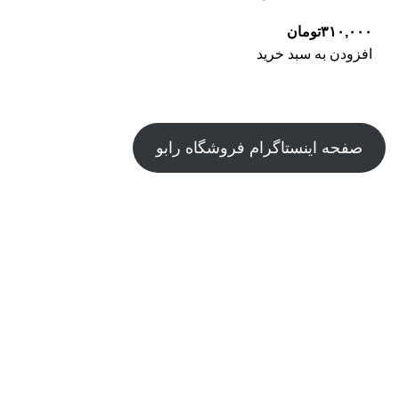
۳۱۰,۰۰۰
تومان
افزودن به سبد خرید
صفحه اینستاگرام فروشگاه رابو
درباره ی ما
تماس با پشتیبانی
کپی‌رایت © - رابو - کلیه حقوق محفوظ است.
سفارش ها از شهر تهران و بین 3 تا 5 روز کاری بعد از ثبت و با
پست ارسال می شوند .